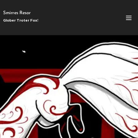
Smirres Resor
Glober Troter Fox!